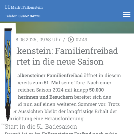
Markt Falkenstein
menu
Telefon 09462 94220
play_circle_outline
So., 18.05.2025
, 09:58 Uhr
/
02:49
Falkenstein: Familienfreibad
startet in die neue Saison
Das
Falkensteiner Familienfreibad
öffnet in diesem
Jahr bereits zum
51. Mal
seine Tore. Nach einer
erfolgreichen Saison 2024 mit knapp
50.000
Besucherinnen und Besuchern
bereitet sich das
Freibad nun auf einen weiteren Sommer vor. Trotz
guter Aussichten bleibt der langfristige Erhalt der
Einrichtung eine Herausforderung.
Start in die 51. Badesaison
FALKENSTEIN
Derzeit ist es im
Falkensteiner Freibad
noch ruhig,