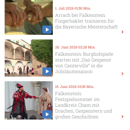
1. Juli 2026
·
01:50 Min.
Arrach bei Falkenstein:
Fingerhakler trainieren für
die Bayerische Meisterschaft
26. Juni 2026
·
02:28 Min.
Falkenstein: Burghofspiele
starten mit „Das Gespenst
von Canterville“ in die
Jubiläumssaison
15. Juni 2026
·
03:39 Min.
Falkenstein:
Festspielsommer im
Landkreis Cham mit
Drachen, Gespenstern und
großen Geschichten